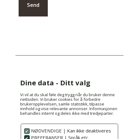
Send
Dine data - Ditt valg
THE WELL HOTELL
Vi vil at du skal føle deg trygg når du bruker denne
nettsiden. Vi bruker cookies for å forbedre
Sentralbord:
480 44 888
brukeropplevelsen, samle statistikk, tilpasse
innhold og vise relevante annonser. Informasjonen
post@thewell-hotell.no
behandles internt og deles ikke med tredjeparter.
Kongeveien 65, 1412 Sofiemyr
NØDVENDIGE | Kan ikke deaktiveres
Facebook
PREFERANSER | Språk etc.